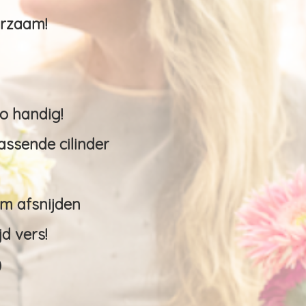
urzaam!
o handig!
passende cilinder
cm afsnijden
jd vers!
)