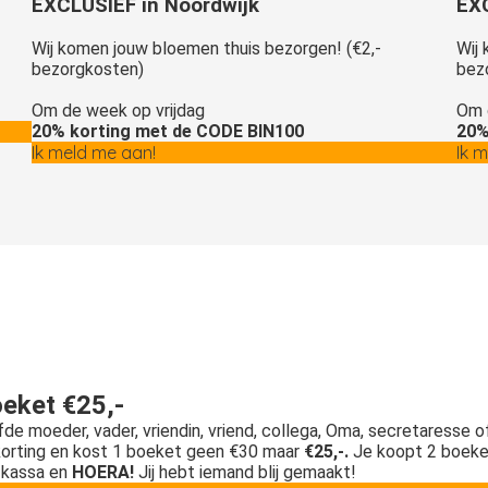
EXCLUSIEF in Noordwijk
EX
Wij komen jouw bloemen thuis bezorgen! (€2,-
Wij
bezorgkosten)
bez
Om de week op vrijdag
Om 
20% korting met de CODE BIN100
20%
Ik meld me aan!
Ik 
eket €25,-
efde moeder, vader, vriendin, vriend, collega, Oma, secretaresse 
korting en kost 1 boeket geen €30 maar
€25,-.
Je koopt 2 boeke
 kassa en
HOERA!
Jij hebt iemand blij gemaakt!