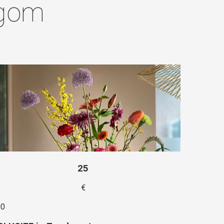
egom
25
€
00