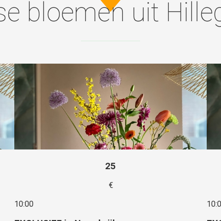
se bloemen uit Hill
25
€
10:00
10: