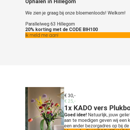
Ophalen in Hillegom
We zien je graag bij onze bloemenloods! Welkom!
Parallelweg 63 Hillegom
20% korting met de CODE BIH100
Ik meld me aan!
€ 30,-
€ 25,-
1x
KADO
vers Plukbo
Goed idee!
Natuurlijk, jouw geli
aan te moedigen geven wij een 
een ander bezorgadres op bij de