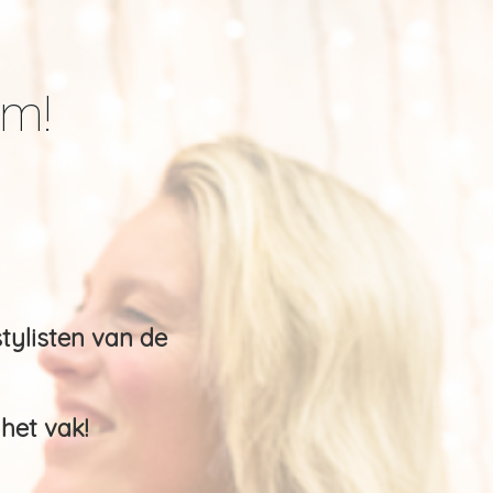
om!
tylisten van de
het vak!