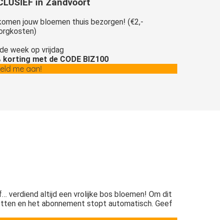
CLUSIEF in Zandvoort
 komen jouw bloemen thuis bezorgen! (€2,-
orgkosten)
de week op vrijdag
 korting met de CODE BIZ100
meld me aan!
of… verdiend altijd een vrolijke bos bloemen! Om dit
tten en het abonnement stopt automatisch. Geef