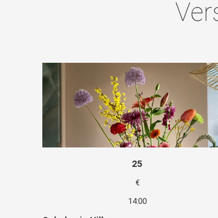
Ver
25
€
14:00